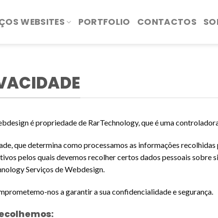
IÇOS WEBSITES
PORTFOLIO
CONTACTOS
SO
IVACIDADE
ebdesign é propriedade de RarTechnology, que é uma controladora
dade, que determina como processamos as informações recolhidas
os pelos quais devemos recolher certos dados pessoais sobre si. P
chnology Serviços de Webdesign.
mprometemo-nos a garantir a sua confidencialidade e segurança.
recolhemos: