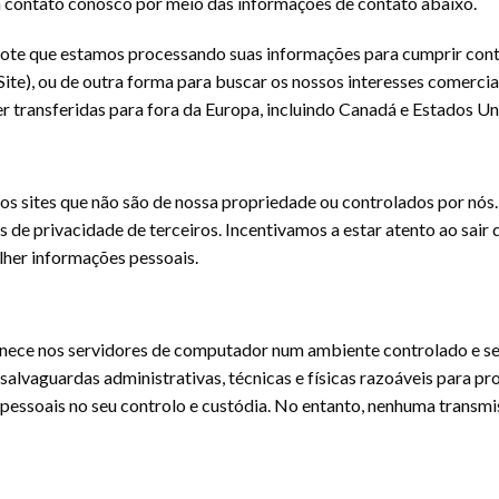
em contato conosco por meio das informações de contato abaixo.
 note que estamos processando suas informações para cumprir con
ite), ou de outra forma para buscar os nossos interesses comerciai
 transferidas para fora da Europa, incluindo Canadá e Estados Un
ros sites que não são de nossa propriedade ou controlados por nós
s de privacidade de terceiros. Incentivamos a estar atento ao sair d
lher informações pessoais.
nece nos servidores de computador num ambiente controlado e seg
lvaguardas administrativas, técnicas e físicas razoáveis para pr
 pessoais no seu controlo e custódia. No entanto, nenhuma transmi