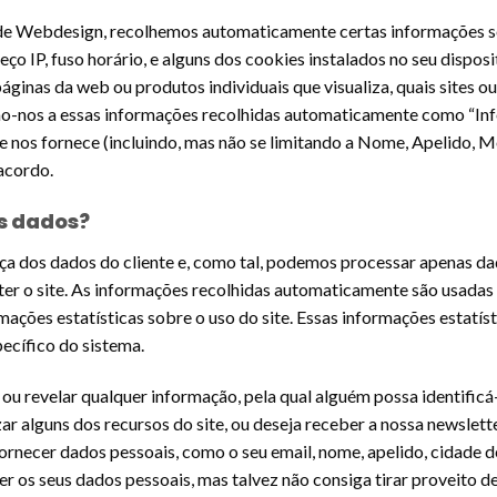
de Webdesign, recolhemos automaticamente certas informações sob
ço IP, fuso horário, e alguns dos cookies instalados no seu dispos
áginas da web ou produtos individuais que visualiza, quais sites 
imo-nos a essas informações recolhidas automaticamente como “Inf
 nos fornece (incluindo, mas não se limitando a Nome, Apelido, 
acordo.
s dados?
nça dos dados do cliente e, como tal, podemos processar apenas da
er o site. As informações recolhidas automaticamente são usadas 
mações estatísticas sobre o uso do site. Essas informações estatí
pecífico do sistema.
é ou revelar qualquer informação, pela qual alguém possa identific
lizar alguns dos recursos do site, ou deseja receber a nossa newslet
rnecer dados pessoais, como o seu email, nome, apelido, cidade d
r os seus dados pessoais, mas talvez não consiga tirar proveito de